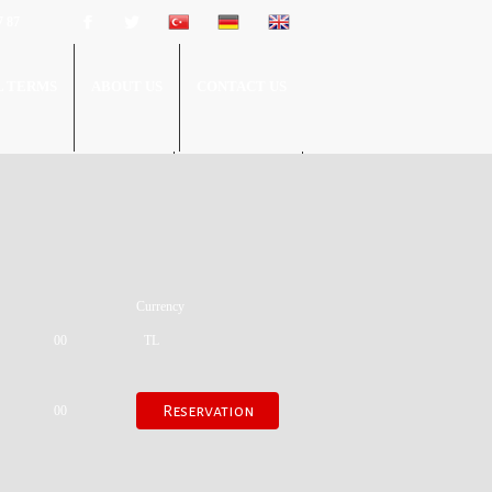
7 87
L TERMS
ABOUT US
CONTACT US
0532 592 87 87
Currency
00
TL
00