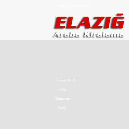
Elazığ Rent a Car
Elazığ Oto Kiralama
Elazığ Araba Kiralama
Place of Pick Up
Elazığ
Turnaround
Elazığ