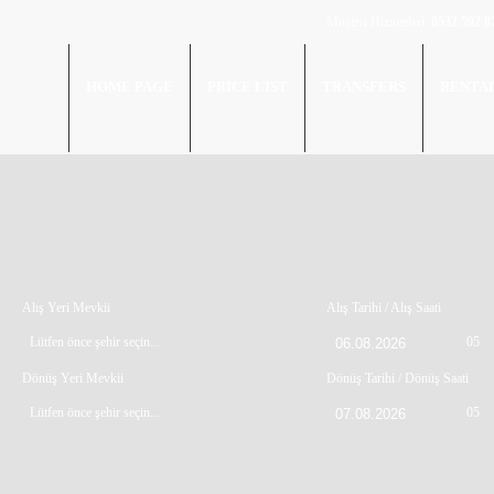
Müşteri Hizmetleri:
0532 592 8
HOME PAGE
PRICE LIST
TRANSFERS
RENTA
Alış Yeri Mevkii
Alış Tarihi / Alış Saati
Lütfen önce şehir seçin...
05
Dönüş Yeri Mevkii
Dönüş Tarihi / Dönüş Saati
Lütfen önce şehir seçin...
05