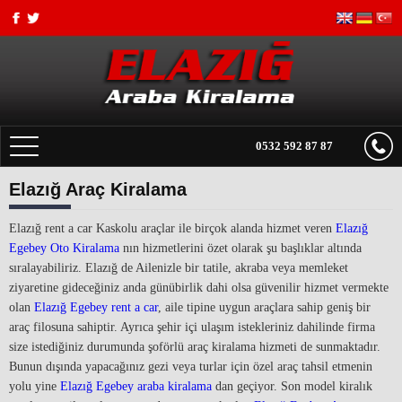
0532 592 87 87
Elazığ Araç Kiralama
ANASAYFA
Elazığ rent a car Kaskolu araçlar ile birçok alanda hizmet veren
FİYAT LİSTESİ
Elazığ
Egebey Oto Kiralama
nın hizmetlerini özet olarak şu başlıklar altında
sıralayabiliriz. Elazığ de Ailenizle bir tatile, akraba veya memleket
TRANSFER
ziyaretine gideceğiniz anda günübirlik dahi olsa güvenilir hizmet vermekte
olan
Elazığ Egebey rent a car
, aile tipine uygun araçlara sahip geniş bir
KİRALAMA KOŞULLARI
araç filosuna sahiptir. Ayrıca şehir içi ulaşım istekleriniz dahilinde firma
size istediğiniz durumunda şoförlü araç kiralama hizmeti de sunmaktadır.
HAKKIMIZDA
Bunun dışında yapacağınız gezi veya turlar için özel araç tahsil etmenin
yolu yine
Elazığ Egebey araba kiralama
dan geçiyor. Son model kiralık
İLETİŞİM