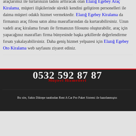
araçlarımız ile turlarınızın tadını arttıracak olan
Elazığ Egebey Araç
Kiralama
, müşteri ilişkilerinde sürekli kendini geliştiren personelleri ile
daima müşteri odaklı hizmet vermektedir.
Elazığ Egebey Kiralama
da
firmanızı araç filosu satın alma masraflarından da kurtarabilirsiniz. Uzun
vadeli araç kiralama fırsatı ile firmanızın filosunu oluşturabilir, araç için
yapacağınız masrafları firma bünyesinde başka şekillerde değerlendirme
fırsatı yakalayabilirsiniz. Daha geniş hizmet yelpazesi için
Elazığ Egebey
Oto Kiralama
web sayfasını ziyaret ediniz.
0532 592 87 87
Müşteri Hizmetleri
Bu site, Sahin Diktepe tarafından Rent A Car Pro Paket Sistemi ile hazırlanmıştır.